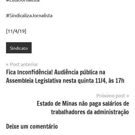
#SindicalizaJornalista
[11/4/19]
Sindicato
Navegação
Post anterior
Fica Inconfidência! Audiência pública na
de
Assembleia Legislativa nesta quinta 11/4, às 17h
Post
Próximo post
Estado de Minas não paga salários de
trabalhadores da administração
Deixe um comentário