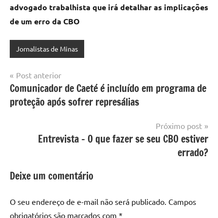
advogado trabalhista que irá detalhar as implicações
de um erro da CBO
Jornalistas de Minas
Navegação
Post anterior
Comunicador de Caeté é incluído em programa de
de
proteção após sofrer represálias
Post
Próximo post
Entrevista – O que fazer se seu CBO estiver
errado?
Deixe um comentário
O seu endereço de e-mail não será publicado.
Campos
obrigatórios são marcados com
*