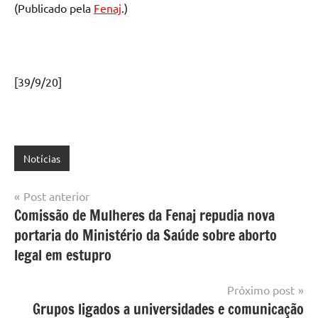
(Publicado pela
Fenaj
.)
[39/9/20]
Notícias
Navegação
Post anterior
Comissão de Mulheres da Fenaj repudia nova
de
portaria do Ministério da Saúde sobre aborto
Post
legal em estupro
Próximo post
Grupos ligados a universidades e comunicação