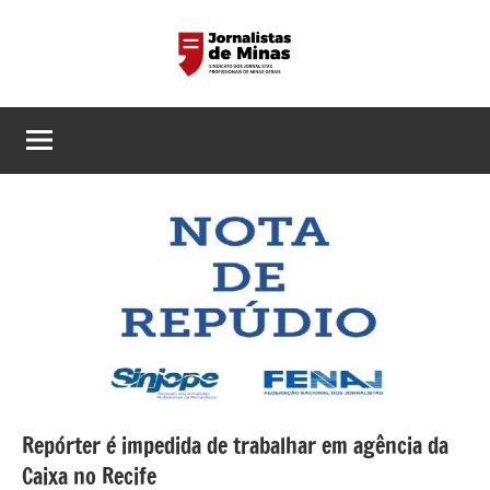
Pular
para
o
Sindicato
Página
conteúdo
do
dos
Sindicato
dos
Jornalistas
Jornalistas
Profissionais
Profissionais
de
de
MG
Minas
Gerais
Repórter é impedida de trabalhar em agência da
Caixa no Recife