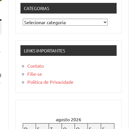
CATEGORIAS
Categorias
LINKS IMPORTANTES
-
Contato
Filie-se
8
Politica de Privacidade
r
agosto 2026
D
S
T
Q
Q
S
S