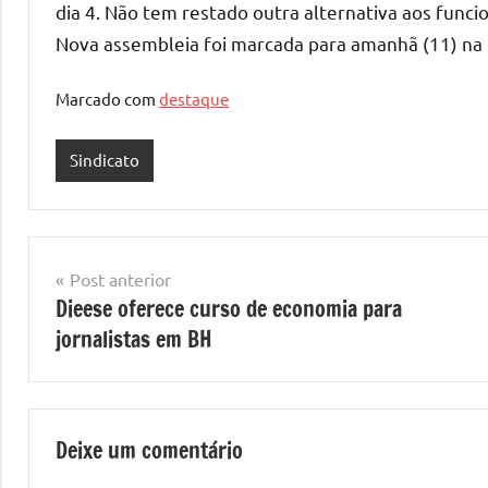
dia 4. Não tem restado outra alternativa aos funci
Nova assembleia foi marcada para amanhã (11) na p
Marcado com
destaque
Sindicato
Navegação
Post anterior
Dieese oferece curso de economia para
de
jornalistas em BH
Post
Deixe um comentário