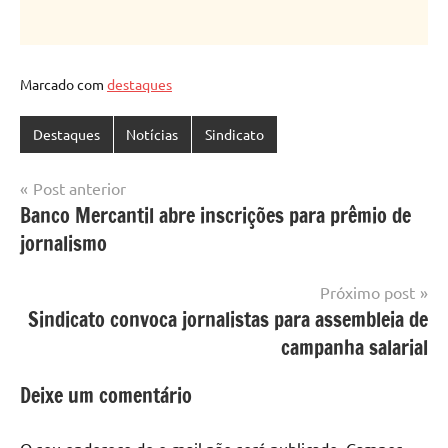
Marcado com
destaques
Destaques
Notícias
Sindicato
Navegação
Post anterior
Banco Mercantil abre inscrições para prêmio de
de
jornalismo
Post
Próximo post
Sindicato convoca jornalistas para assembleia de
campanha salarial
Deixe um comentário
O seu endereço de e-mail não será publicado.
Campos