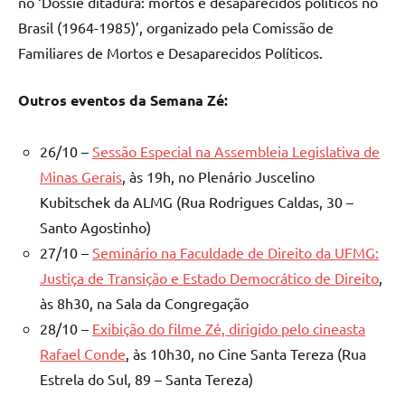
no ‘Dossiê ditadura: mortos e desaparecidos políticos no
Brasil (1964-1985)’, organizado pela Comissão de
Familiares de Mortos e Desaparecidos Políticos.
Outros eventos da Semana Zé:
26/10 –
Sessão Especial na Assembleia Legislativa de
Minas Gerais
, às 19h, no Plenário Juscelino
Kubitschek da ALMG (Rua Rodrigues Caldas, 30 –
Santo Agostinho)
27/10 –
Seminário na Faculdade de Direito da UFMG:
Justiça de Transição e Estado Democrático de Direito
,
às 8h30, na Sala da Congregação
28/10 –
Exibição do filme Zé, dirigido pelo cineasta
Rafael Conde
, às 10h30, no Cine Santa Tereza (Rua
Estrela do Sul, 89 – Santa Tereza)