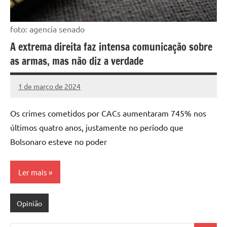
foto: agencia senado
A extrema direita faz intensa comunicação sobre
as armas, mas não diz a verdade
1 de março de 2024
Assessoria
Nenhum
Comentário
Os crimes cometidos por CACs aumentaram 745% nos
últimos quatro anos, justamente no período que
Bolsonaro esteve no poder
Ler mais
Opinião