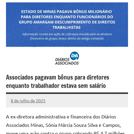
Associados pagavam bônus para diretores
enquanto trabalhador estava sem salário
8 de julho de 2025
Assessoria
Nenhum
Comentário
A ex-diretora administrativa e financeira dos Diários
Associados Minas, Sônia Márcia Souza Silva e Campos,
move uma ação contra o grupo cobrando R$ 4,7 milhões