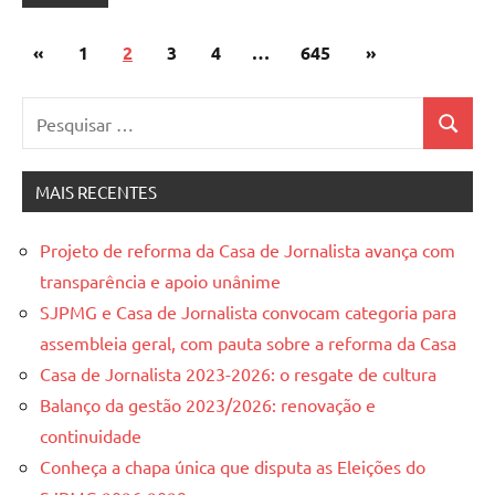
Paginação
Post
Post
«
1
2
3
4
…
645
»
de
anterior
seguinte
Pesquisar
posts
Pesquis
por:
MAIS RECENTES
Projeto de reforma da Casa de Jornalista avança com
transparência e apoio unânime
SJPMG e Casa de Jornalista convocam categoria para
assembleia geral, com pauta sobre a reforma da Casa
Casa de Jornalista 2023-2026: o resgate de cultura
Balanço da gestão 2023/2026: renovação e
continuidade
Conheça a chapa única que disputa as Eleições do